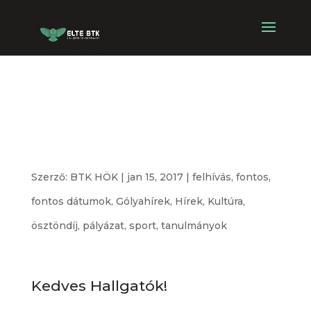
Friss pályázati
kiírások
Szerző:
BTK HÖK
|
jan 15, 2017
|
felhívás
,
fontos
,
fontos dátumok
,
Gólyahírek
,
Hírek
,
Kultúra
,
ösztöndíj
,
pályázat
,
sport
,
tanulmányok
Kedves Hallgatók!