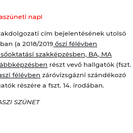
szüneti nap!
zakdolgozati cím bejelentésének utolsó
ban (a 2018/2019
őszi félévben
lsőoktatási szakképzésben, BA, MA
ovábbképzésben
részt vevő hallgatók (fszt.
aszi félévben
záróvizsgázni szándékozó
atók részére a fszt. 14. irodában.
ASZI SZÜNET