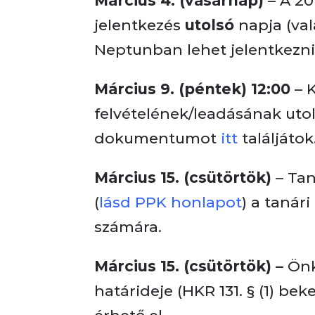
Március 4. (vasárnap)
– A 20
jelentkezés
utolsó
napja (va
Neptunban lehet jelentkezni
Március 9. (péntek) 12:00
– K
felvételének/leadásának uto
dokumentumot
itt
találjátok
Március 15. (csütörtök)
– Tan
(
lásd PPK honlapot
) a tanár
számára.
Március 15. (csütörtök) –
Önk
határideje (HKR 131. § (1) be