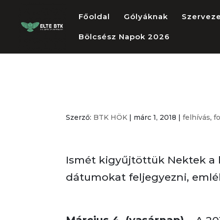
Főoldal
Gólyáknak
Szervez
Bölcsész Napok 2026
Fontos határi
Szerző:
BTK HÖK
|
márc 1, 2018
|
felhívás
,
f
Ismét kigyűjtöttük Nektek a 
dátumokat feljegyezni, emlék