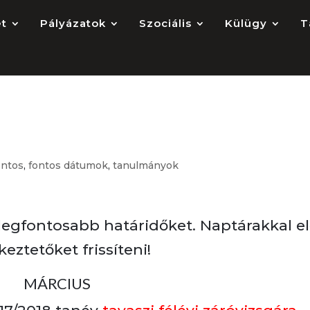
et
Pályázatok
Szociális
Külügy
T
dők márciusban
ontos
,
fontos dátumok
,
tanulmányok
legfontosabb határidőket. Naptárakkal el
eztetőket frissíteni!
MÁRCIUS