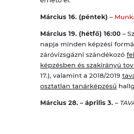
érhető el.
Március 16. (péntek)
–
Munka
Március 19. (hétfő) 16:00
– S
napja minden képzési formá
záróvizsgázni szándékozó
fe
képzésben és szakirányú t
17.), valamint a 2018/2019
tav
osztatlan tanárképzésű
hallg
Március 28. – április 3.
–
TAV