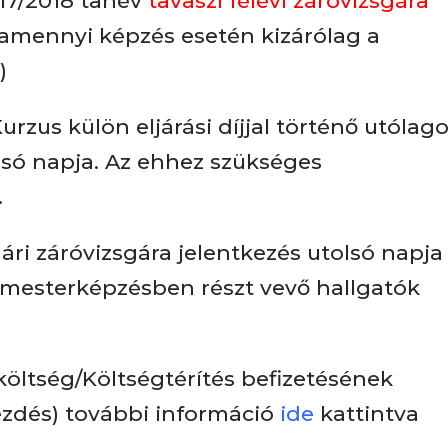
17/2018 tanév
tavaszi félévi záróvizsgára
lamennyi képzés esetén kizárólag a
)
urzus külön eljárási díjjal történő utólag
lsó napja. Az ehhez szükséges
.
ári záróvizsgára jelentkezés utolsó napja
i mesterképzésben részt vevő hallgatók
öltség/Költségtérítés befizetésének
kezdés) további információ
ide
kattintva