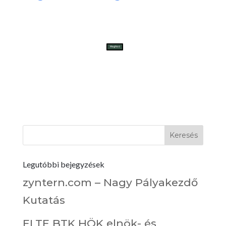
Meghívó
Legutóbbi bejegyzések
zyntern.com – Nagy Pályakezdő
Kutatás
ELTE BTK HÖK elnök- és