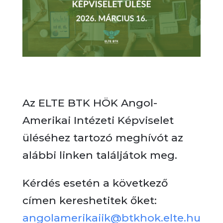
Az ELTE BTK HÖK Angol-
Amerikai Intézeti Képviselet
üléséhez tartozó meghívót az
alábbi linken találjátok meg.
Kérdés esetén a következő
címen kereshetitek őket:
angolamerikaiik@btkhok.elte.hu