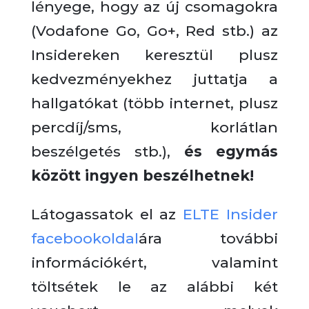
lényege, hogy az új csomagokra
(Vodafone Go, Go+, Red stb.) az
Insidereken keresztül plusz
kedvezményekhez juttatja a
hallgatókat (több internet, plusz
percdíj/sms, korlátlan
beszélgetés stb.),
és egymás
között ingyen beszélhetnek!
Látogassatok el az
ELTE Insider
facebookoldal
ára további
információkért, valamint
töltsétek le az alábbi két