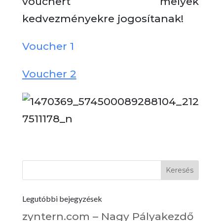
vouchert melyek
kedvezményekre jogosítanak!
Voucher 1
Voucher 2
Legutóbbi bejegyzések
zyntern.com – Nagy Pályakezdő