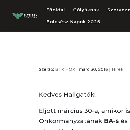
Főoldal
Gólyáknak
Szervez
Bölcsész Napok 2026
Választások 20
Szerző:
BTK HÖK
|
márc 30, 2016
|
Hírek
Kedves Hallgatók!
Eljött március 30-a, amikor
Önkormányzatának
BA-s
és