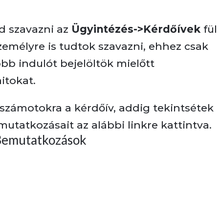
d szavazni az
Ügyintézés->Kérdőívek
fül
személyre is tudtok szavazni, ehhez csak
öbb indulót bejelöltök mielőtt
itokat.
zámotokra a kérdőív, addig tekintsétek
utatkozásait az alábbi linkre kattintva.
Bemutatkozások