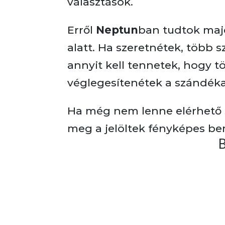
választások.
Erről
Neptun
ban tudtok maj
alatt. Ha szeretnétek, több 
annyit kell tennetek, hogy t
véglegesítenétek a szándéka
Ha még nem lenne elérhető s
meg a jelöltek fényképes bem