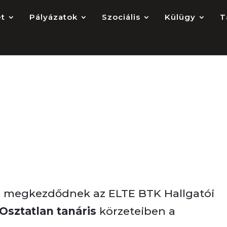
et
Pályázatok
Szociális
Külügy
T
16 tavasz!!!
 is megkezdődnek az ELTE BTK Hallgatói
Osztatlan tanáris
körzeteiben a