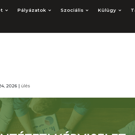
et
Pályázatok
Szociális
Külügy
T
eti Képviselet alakuló
24, 2026
|
ülés