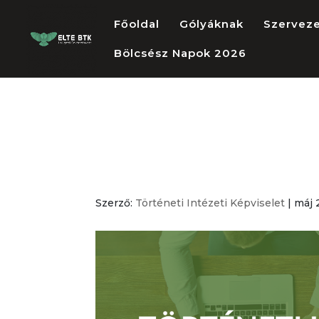
Főoldal
Gólyáknak
Szervez
Bölcsész Napok 2026
Történeti Intéz
ülése
Szerző:
Történeti Intézeti Képviselet
|
máj 