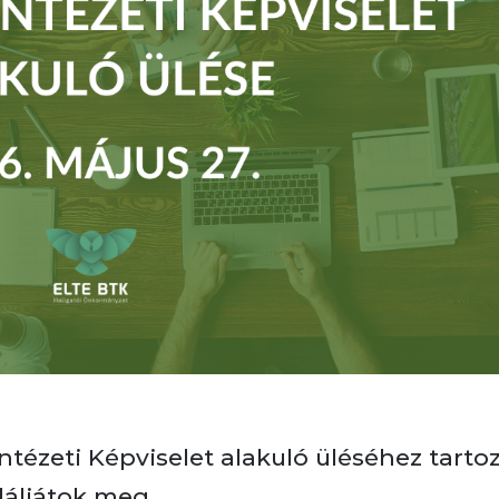
tézeti Képviselet alakuló üléséhez tarto
láljátok meg.