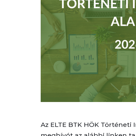
Az ELTE BTK HÖK Történeti In
meghívót az alábbi linken ta