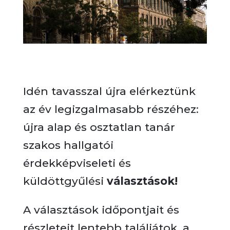
Idén tavasszal újra elérkeztünk
az év legizgalmasabb részéhez:
újra alap és osztatlan tanár
szakos hallgatói
érdekképviseleti és
küldöttgyűlési
választások!
A választások időpontjait és
részleteit lentebb találjátok, a