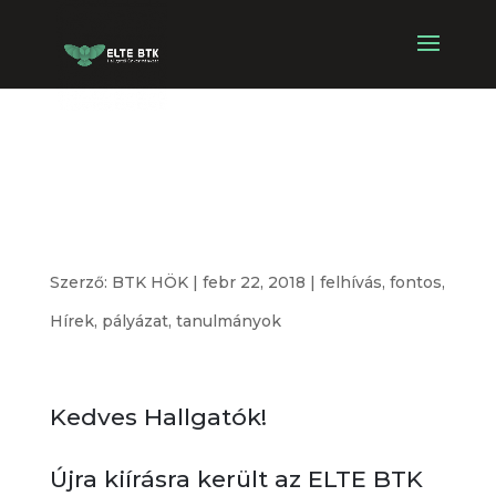
Tankörvezetői
Pályázat
Szerző:
BTK HÖK
|
febr 22, 2018
|
felhívás
,
fontos
,
Hírek
,
pályázat
,
tanulmányok
Kedves Hallgatók!
Újra kiírásra került az ELTE BTK