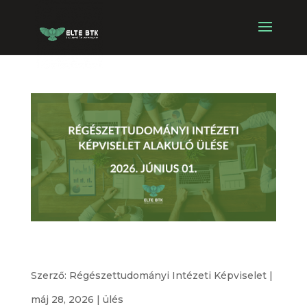
Régészettudományi Intézetek Képviseletének
alakuló ülése
Szerző:
Régészettudományi Intézeti Képviselet
|
máj 28, 2026
|
ülés