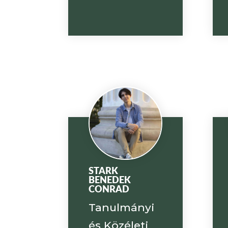
STARK
BENEDEK
CONRAD
Tanulmányi
és Közéleti