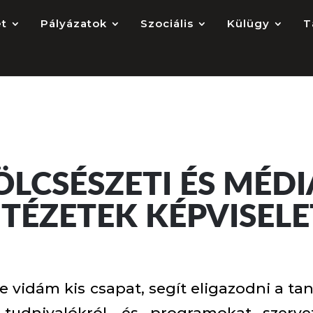
et
Pályázatok
Szociális
Külügy
T
LCSÉSZETI ÉS MÉD
NTÉZETEK KÉPVISELE
e vidám kis csapat, segít eligazodni a t
 tudnivalókról, és programokat szer