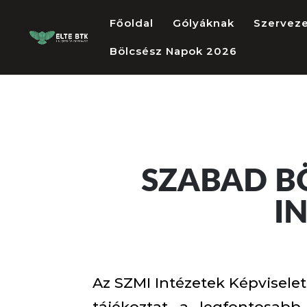
Főoldal
Gólyáknak
Szervez
Bölcsész Napok 2026
SZABAD BÖ
I
Az SZMI Intézetek Képviselet
tájékoztat a legfontosabb