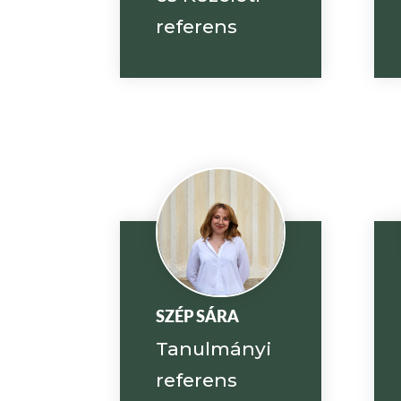
referens
SZÉP SÁRA
Tanulmányi
referens