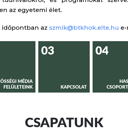
n az egyetemi élet.
t időpontban az
szmik@btkhok.elte.hu
e-
03
04
ÖSSÉGI MÉDIA
HA
FELÜLETEINK
KAPCSOLAT
CSOPORT
CSAPATUNK