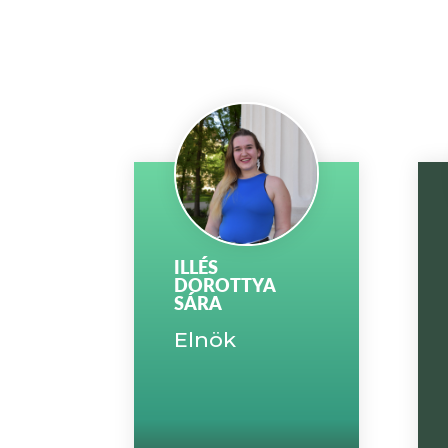
ILLÉS
DOROTTYA
SÁRA
Elnök