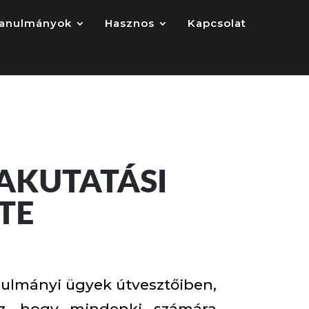
anulmányok
Hasznos
Kapcsolat
IAKUTATÁSI
TE
anulmányi ügyek útvesztőiben,
vez, hogy mindenki számára