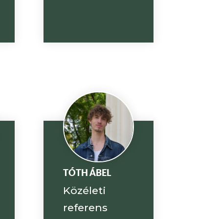
TÓTH ÁBEL
Közéleti
referens