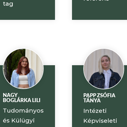
tag
NAGY
PAPP ZSÓFIA
BOGLÁRKA LILI
TÁNYA
Tudományos
Intézeti
és Külügyi
Képviseleti