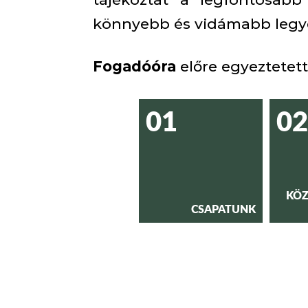
könnyebb és vidámabb legye
Fogadóóra
előre egyeztetet
01
02
KÖZ
CSAPATUNK