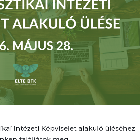
ai Intézeti Képviselet alakuló üléséhez
inken találjátok meg.