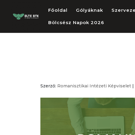
Főoldal
Gólyáknak
Szervez
Bölcsész Napok 2026
Romanisztikai 
alakuló ülése
Szerző:
Romanisztikai Intézeti Képviselet