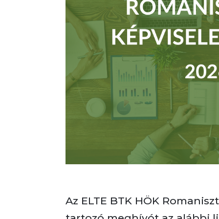
Az ELTE BTK HÖK Romanisztik
tartozó meghívót az alábbi l