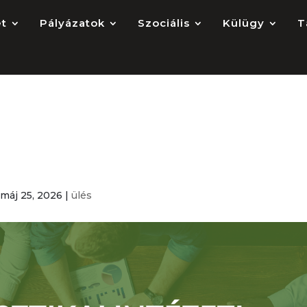
et
Pályázatok
Szociális
Külügy
T
Intézeti Képviselet
|
máj 25, 2026
|
ülés