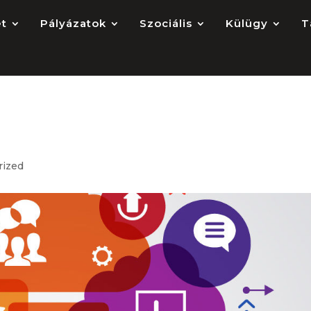
et
Pályázatok
Szociális
Külügy
T
ciális Támogatás
rized