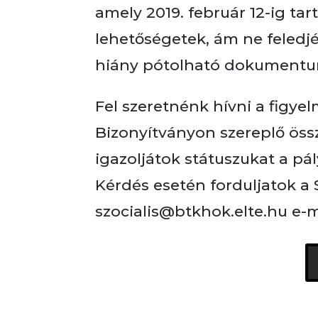
amely 2019. február 12-ig tar
lehetőségetek, ám ne feledj
hiány pótolható dokumentu
Fel szeretnénk hívni a figye
Bizonyítványon szereplő össz
igazoljátok státuszukat a pá
Kérdés esetén forduljatok a 
szocialis@btkhok.elte.hu e-