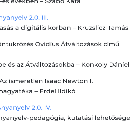
0-es években – Szabó Kata
yanyelv 2.0. III.
lvasás a digitális korban – Kruzslicz Tamás
Öntükrözés Ovidius Átváltozások című
e és az Átváltozásokba – Konkoly Dániel
 Az ismeretlen Isaac Newton I.
hagyatéka – Erdei Ildikó
nyanyelv 2.0. IV.
nyanyelv-pedagógia, kutatási lehetősége