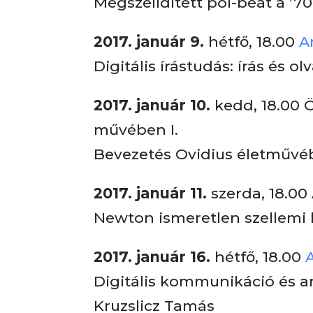
Megszelídített pol-beat a ’7
2017. január 9.
hétfő, 18.00
An
Digitális írástudás: írás és o
2017. január 10.
kedd, 18.00 
művében I.
Bevezetés Ovidius életművéb
2017. január 11.
szerda, 18.00
Newton ismeretlen szellemi 
2017. január 16.
hétfő, 18.00
A
Digitális kommunikáció és a
Kruzslicz Tamás