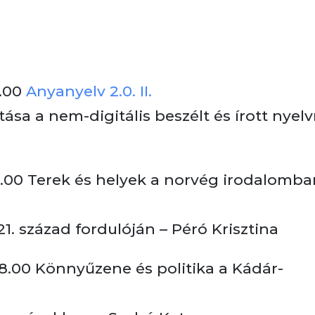
8.00
Anyanyelv 2.0. II.
ása a nem-digitális beszélt és írott nyelv
.00 Terek és helyek a norvég irodalomba
21. század fordulóján – Péró Krisztina
18.00 Könnyűzene és politika a Kádár-