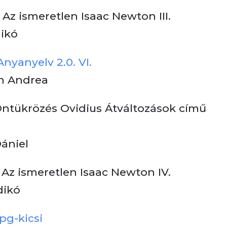
 Az ismeretlen Isaac Newton III.
dikó
Anyanyelv 2.0. VI.
gh Andrea
Öntükrözés Ovidius Átváltozások című
Dániel
 Az ismeretlen Isaac Newton IV.
dikó