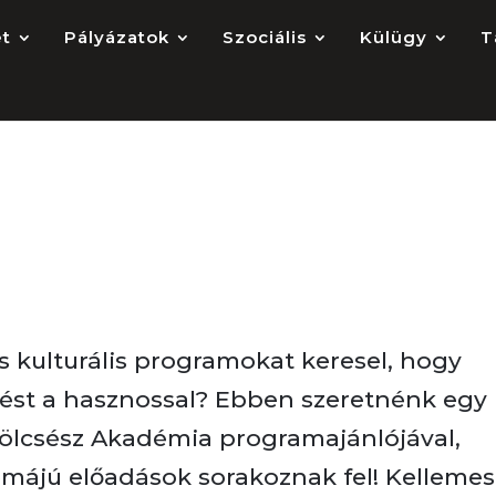
et
Pályázatok
Szociális
Külügy
T
 bölcsészeknek
s kulturális programokat keresel, hogy
tést a hasznossal? Ebben szeretnénk egy 
 Bölcsész Akadémia programajánlójával,
májú előadások sorakoznak fel! Kellemes