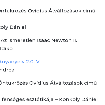
Öntükrözés Ovidius Átváltozások című
oly Dániel
 Az ismeretlen Isaac Newton II.
Ildikó
Anyanyelv 2.0. V.
Andrea
Öntükrözés Ovidius Átváltozások című
a fenséges esztétikája – Konkoly Dániel