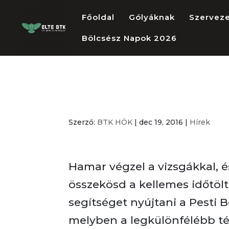
Főoldal
Gólyáknak
Szervez
Bölcsész Napok 2026
Programajánló
Szerző:
BTK HÖK
|
dec 19, 2016
|
Hírek
Hamar végzel a vizsgákkal, é
összekösd a kellemes időtöl
segítséget nyújtani a Pesti
melyben a legkülönfélébb té