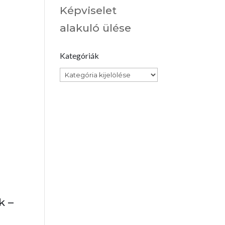
Képviselet
alakuló ülése
Kategóriák
Kategóriák
k –