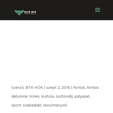
Pályázati
kiírások:
Kultúra,
Tudomány, Sport
Szerző:
BTK HÖK
|
szept 2, 2016
|
fontos
,
fontos
dátumok
,
Hírek
,
Kultúra
,
ösztöndíj
,
pályázat
,
sport
,
szabadidő
,
tanulmányok