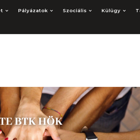
et
Pályázatok
Szociális
Külügy
T
2021.02.18.