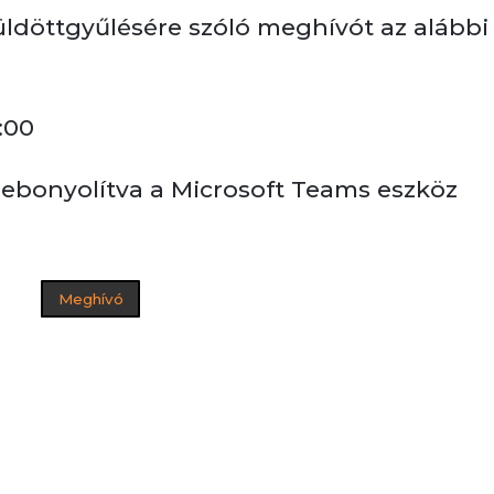
ldöttgyűlésére szóló meghívót az alábbi
0:00
 lebonyolítva a Microsoft Teams eszköz
Meghívó