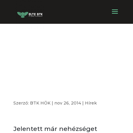
Köztünk a
helyed! –
Generali
Karrieróra
Szerző:
BTK HÖK
|
nov 26, 2014
|
Hírek
Jelentett már nehézséget