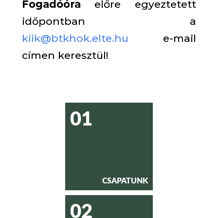
Fogadóóra
előre egyeztetett
időpontban a
kiik@btkhok.elte.hu
e-mail
címen keresztül!
01
CSAPATUNK
02