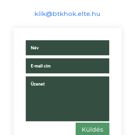
kiik@btkhok.elte.hu
Küldés