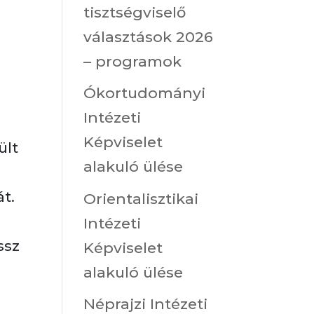
tisztségviselő
választások 2026
– programok
Ókortudományi
Intézeti
Képviselet
ült
alakuló ülése
t.
Orientalisztikai
Intézeti
ssz
Képviselet
alakuló ülése
Néprajzi Intézeti