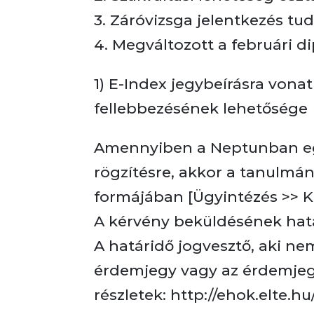
3. Záróvizsga jelentkezés tud
4. Megváltozott a februári 
1) E-Index jegybeírásra vona
fellebbezésének lehetősége
Amennyiben a Neptunban egy
rögzítésre, akkor a tanulmán
formájában [Ügyintézés >> Ké
A kérvény beküldésének határ
A határidő jogvesztő, aki nem
érdemjegy vagy az érdemje
részletek: http://ehok.elte.hu