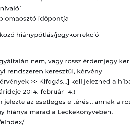
nivalói
diplomaosztó időpontja
tkozó hiánypótlás/jegykorrekció
általán nem, vagy rossz érdemjegy ker
yi rendszeren keresztül, kérvény
rvények >> Kifogás…] kell jelezned a hibá
ideje 2014. február 14.!
 jelezte az esetleges eltérést, annak a ro
gy hiánya marad a Leckekönyvében.
/eindex/