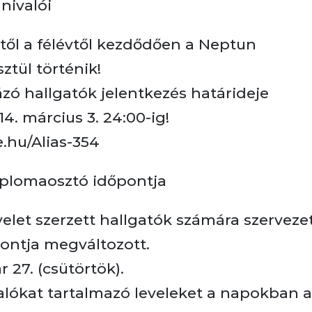
nivalói
ttől a félévtől kezdődően a Neptun
tül történik!
ázó hallgatók jelentkezés határideje
14. március 3. 24:00-ig!
e.hu/Alias-354
diplomaosztó időpontja
velet szerzett hallgatók számára szerveze
ontja megváltozott.
 27. (csütörtök).
lókat tartalmazó leveleket a napokban 