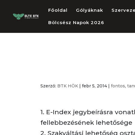
Főoldal
Gólyáknak
Szervez
Bölcsész Napok 2026
Kiemelten fon
információk
Szerző:
BTK HÖK
|
febr 5, 2014
|
fontos
,
ta
1. E-Index jegybeírásra vona
fellebbezésének lehetősége
2. Szakváltási lehetőség osz