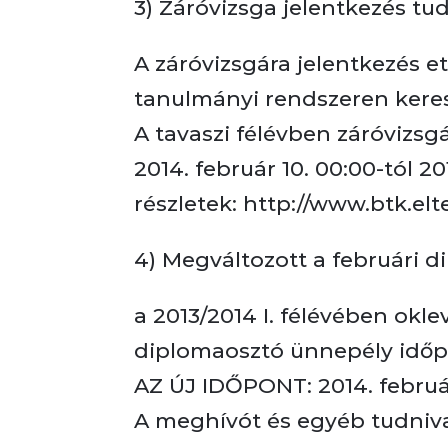
3) Záróvizsga jelentkezés tud
A záróvizsgára jelentkezés e
tanulmányi rendszeren keresz
A tavaszi félévben záróvizsg
2014. február 10. 00:00-tól 20
részletek: http://www.btk.elt
4) Megváltozott a februári 
a 2013/2014 I. félévében okle
diplomaosztó ünnepély időp
AZ ÚJ IDŐPONT: 2014. február
A meghívót és egyéb tudniva