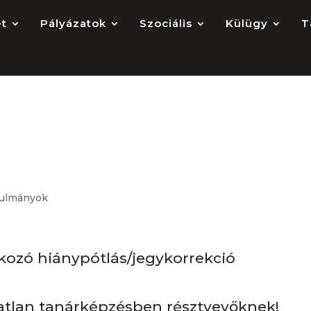
et
Pályázatok
Szociális
Külügy
T
tos tanulmányi
nulmányok
tkozó hiánypótlás/jegykorrekció
tatlan tanárképzésben résztvevőknek!