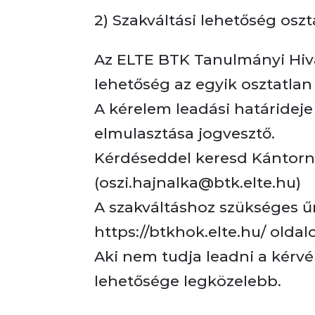
2) Szakváltási lehetőség os
Az ELTE BTK Tanulmányi Hiva
lehetőség az egyik osztatlan
A kérelem leadási határideje 
elmulasztása jogvesztő.
Kérdéseddel keresd Kántorné
(oszi.hajnalka@btk.elte.hu)
A szakváltáshoz szükséges ű
https://btkhok.elte.hu/ oldal
Aki nem tudja leadni a kérvé
lehetősége legközelebb.