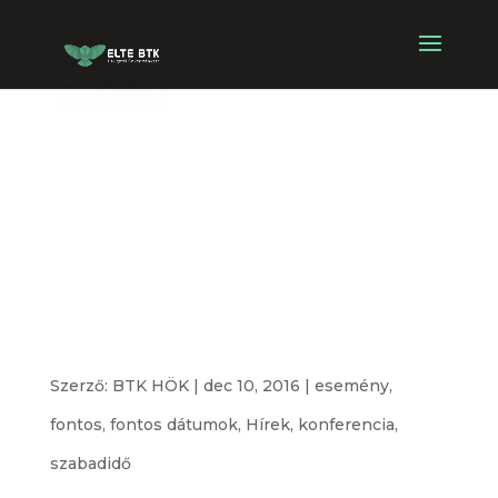
ELTE
Életvezetési
Tanácsadói
csoporthét!
Szerző:
BTK HÖK
|
dec 10, 2016
|
esemény
,
fontos
,
fontos dátumok
,
Hírek
,
konferencia
,
szabadidő