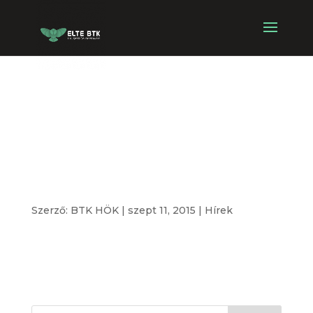
ELTE BTK
Szezonnyitó Buli
KÉPEK!
Szerző:
BTK HÖK
|
szept 11, 2015
|
Hírek