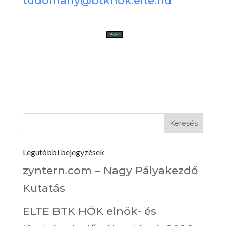
tudomany@btkhok.elte.hu
Meghívó
Legutóbbi bejegyzések
zyntern.com – Nagy Pályakezdő
Kutatás
ELTE BTK HÖK elnök- és