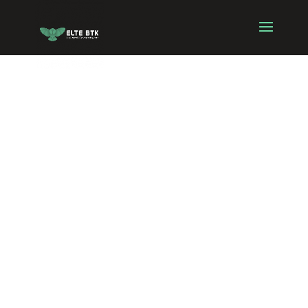
ELTE BTK HÖK
Hallgatói
Érdekképviselői
és
Küldöttgyűlési
Választások
2026 (BA, OT) –