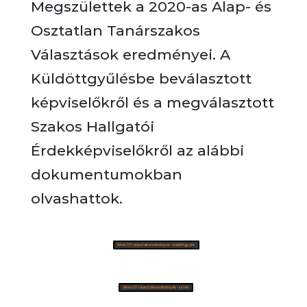
Megszülettek a 2020-as Alap- és
Osztatlan Tanárszakos
Választások eredményei. A
Küldöttgyűlésbe beválasztott
képviselőkről és a megválasztott
Szakos Hallgatói
Érdekképviselőkről az alábbi
dokumentumokban
olvashattok.
BA és OT választási eredmények - küldöttgyűlés
BA és OT választási eredmények - szhék