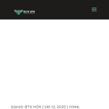
ELTE BTK HÖK
Alap- és
Osztatlan
Tanárszakos
Választások –
Eredmények
Szerző:
BTK HÖK
|
okt 12, 2020
|
Hírek
,