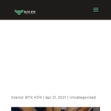
ELTE BTK HÖK
2021
választások
jelöltállítás
hiánypótlás
Szerző:
BTK HÖK
|
ápr 21, 2021
|
Uncategorized