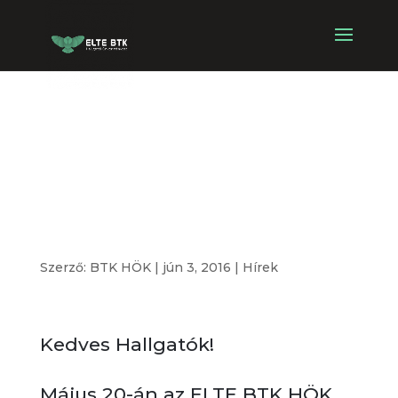
Elnökválasztó
Küldöttgyűlés
eredmény
Szerző:
BTK HÖK
|
jún 3, 2016
|
Hírek
Kedves Hallgatók!
Május 20-án az ELTE BTK HÖK