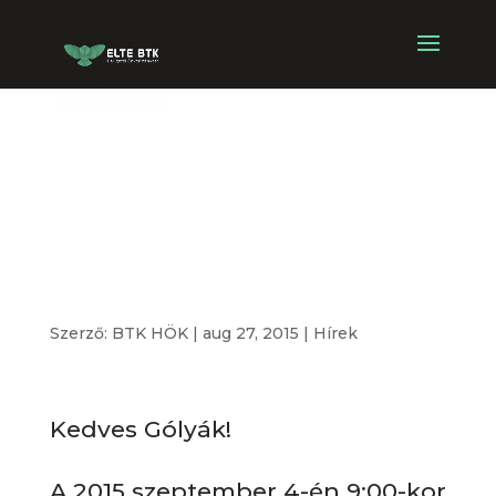
Elkészült a
Tájékoztató Nap
terembeosztása!
Szerző:
BTK HÖK
|
aug 27, 2015
|
Hírek
Kedves Gólyák!
A 2015 szeptember 4-én 9:00-kor