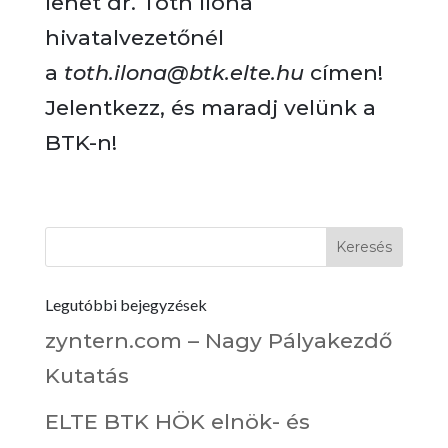
lehet dr. Tóth Ilona
hivatalvezetőnél
a
toth.ilona@btk.elte.hu
címen!
Jelentkezz, és maradj velünk a
BTK-n!
Legutóbbi bejegyzések
zyntern.com – Nagy Pályakezdő
Kutatás
ELTE BTK HÖK elnök- és