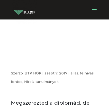
Dolgozz nálunk,
maradj az ELTE
BTK-n!
Szerző:
BTK HÖK
|
szept 7, 2017
|
állás
,
felhívás
,
fontos
,
Hírek
,
tanulmányok
Megszerezted a diplomád, de