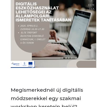
Megismerkednél új digitális
módzserekkel egy szakmai
workshop keretein belül?