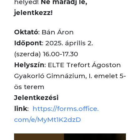
helyed!
Ne maradj le,
jelentkezz!
Oktató
: Bán Áron
Időpont
: 2025. április 2.
(szerda) 16.00-17.30
Helyszín
: ELTE Trefort Ágoston
Gyakorló Gimnázium, I. emelet 5-
ös terem
Jelentkezési
link
:
https://forms.office.
com/e/MyMt1K2dzD