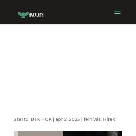
Digitális
nagyköveti
program
tematikus
foglalkozása
Szerző:
BTK HÖK
|
ápr 2, 2025
|
felhívás
,
Hírek