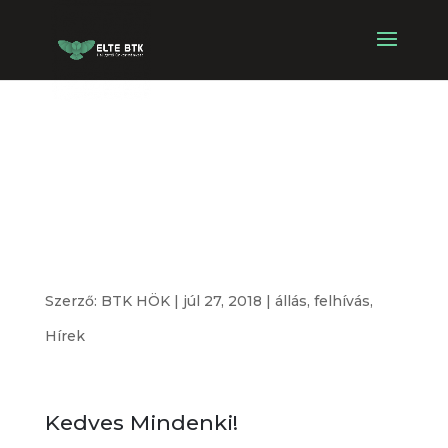
Általános iskolai
álláslehetőség
Érden!
Szerző:
BTK HÖK
|
júl 27, 2018
|
állás
,
felhívás
,
Hírek
Kedves Mindenki!