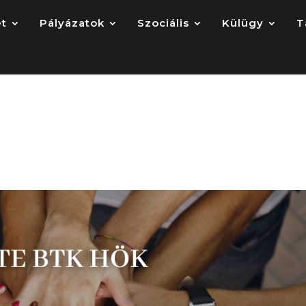
et
Pályázatok
Szociális
Külügy
T