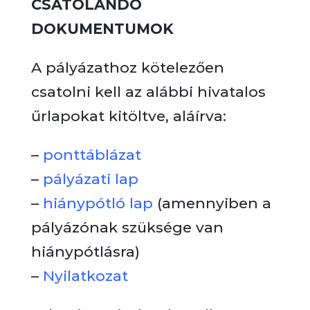
CSATOLANDÓ
DOKUMENTUMOK
A pályázathoz kötelezően
csatolni kell az alábbi hivatalos
űrlapokat kitöltve, aláírva:
–
ponttáblázat
–
pályázati lap
–
hiánypótló lap
(amennyiben a
pályázónak szüksége van
hiánypótlásra)
–
Nyilatkozat