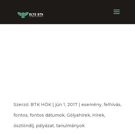
Nemzeti
Felsőoktatási
Ösztöndíj
Pályázati kiírás
Szerző:
BTK HÖK
|
jún 1, 2017
|
esemény
,
felhívás
,
fontos
,
fontos dátumok
,
Gólyahírek
,
Hírek
,
ösztöndíj
,
pályázat
,
tanulmányok