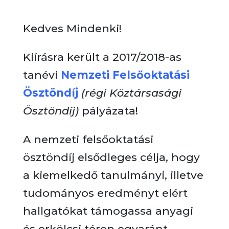
Kedves Mindenki!
Kiírásra került a 2017/2018-as
tanévi
Nemzeti Felsőoktatási
Ösztöndíj
(régi Köztársasági
Ösztöndíj)
pályázata!
A nemzeti felsőoktatási
ösztöndíj elsődleges célja, hogy
a kiemelkedő tanulmányi, illetve
tudományos eredményt elért
hallgatókat támogassa anyagi
és erkölcsi téren egyaránt.