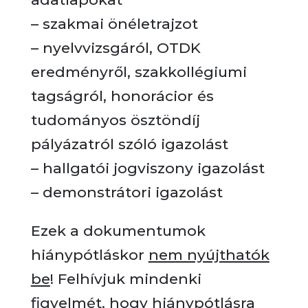
– szakmai önéletrajzot
– nyelvvizsgáról, OTDK
eredményről, szakkollégiumi
tagságról, honorácior és
tudományos ösztöndíj
pályázatról szóló igazolást
– hallgatói jogviszony igazolást
– demonstrátori igazolást
Ezek a dokumentumok
hiánypótláskor
nem nyújthatók
be
! Felhívjuk mindenki
figyelmét, hogy hiánypótlásra