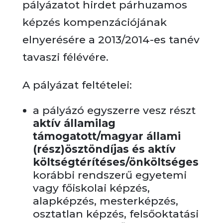
pályázatot hirdet párhuzamos
képzés kompenzációjának
elnyerésére a 2013/2014-es tanév
tavaszi félévére.
A pályázat feltételei:
a pályázó egyszerre vesz részt
aktív államilag
támogatott/magyar állami
(rész)ösztöndíjas és aktív
költségtérítéses/önköltséges
korábbi rendszerű egyetemi
vagy főiskolai képzés,
alapképzés, mesterképzés,
osztatlan képzés, felsőoktatási