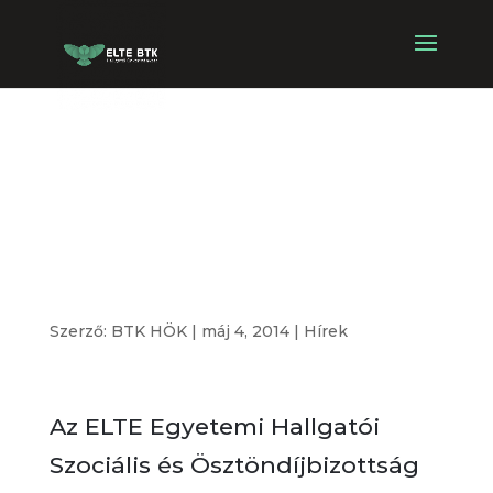
Párhuzamos
képzés
kompenzációja
Szerző:
BTK HÖK
|
máj 4, 2014
|
Hírek
Az ELTE Egyetemi Hallgatói
Szociális és Ösztöndíjbizottság