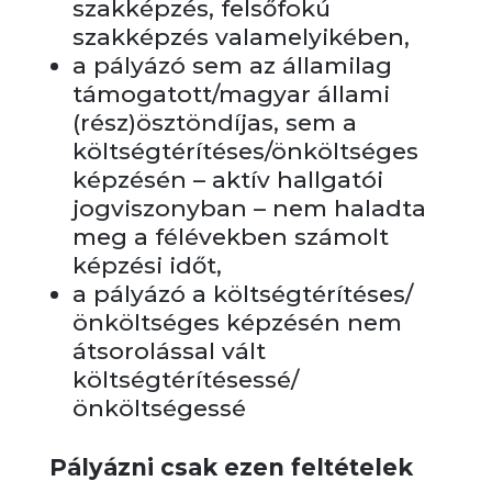
szakképzés, felsőfokú
szakképzés valamelyikében,
a pályázó sem az államilag
támogatott/magyar állami
(rész)ösztöndíjas, sem a
költségtérítéses/önköltséges
képzésén – aktív hallgatói
jogviszonyban – nem haladta
meg a félévekben számolt
képzési időt,
a pályázó a költségtérítéses/
önköltséges képzésén nem
átsorolással vált
költségtérítésessé/
önköltségessé
Pályázni csak ezen feltételek