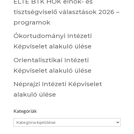
ELTE BTK HÖK elnök- és
tisztségviselő választások 2026 –
programok
Ókortudományi Intézeti
Képviselet alakuló ülése
Orientalisztikai Intézeti
Képviselet alakuló ülése
Néprajzi Intézeti Képviselet
alakuló ülése
Kategóriák
Kategóriák