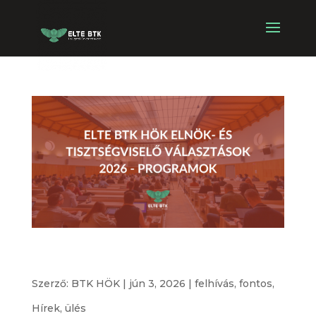
ELTE BTK HÖK elnök- és tisztségviselő
választások 2026 – programok
Szerző:
BTK HÖK
|
jún 3, 2026
|
felhívás
,
fontos
,
Hírek
,
ülés