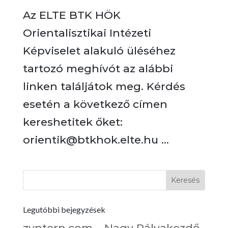
Az ELTE BTK HÖK
Orientalisztikai Intézeti
Képviselet alakuló üléséhez
tartozó meghívót az alábbi
linken találjátok meg. Kérdés
esetén a következő címen
kereshetitek őket:
orientik@btkhok.elte.hu ...
Legutóbbi bejegyzések
zyntern.com – Nagy Pályakezdő